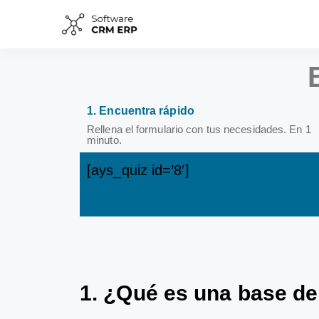
1. Encuentra rápido
Rellena el formulario con tus necesidades. En 1
minuto.
[ays_quiz id=’8′]
1.
¿
Qu
é
es
un
a
base
de