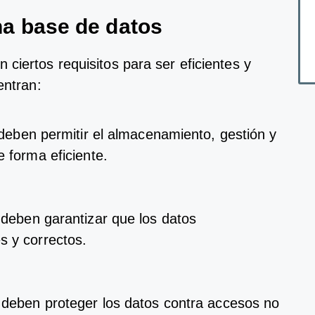
n
a
base
de
dat
os
n
c
i
ert
os
requ
is
it
os
para
ser
e
f
icient
es
y
ent
ran
:
deb
en
permit
ir
el
al
mac
en
am
ient
o
,
gest
i
ón
y
e
form
a
e
f
icient
e
.
deb
en
g
arant
iz
ar
que
los
dat
os
es
y
correct
os
.
deb
en
prote
ger
los
dat
os
contra
acc
es
os
no