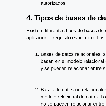
aut
or
iz
ados
.
4.
Tip
os
de
bases
de
da
Ex
ist
en
d
if
erent
es
tip
os
de
bases
de
a
pl
ic
aci
ón
o
requ
is
ito
es
pec
í
f
ico
.
Los
B
ases
de
dat
os
rel
ac
ional
es
:
s
bas
an
en
el
model
o
rel
ac
ional
y
se
p
ued
en
rel
acion
ar
ent
re
s
B
ases
de
dat
os
no
rel
ac
ional
e
model
o
rel
ac
ional
de
dat
os
.
Lo
no
se
p
ued
en
rel
acion
ar
ent
re