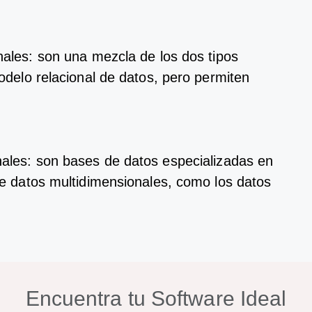
nal
es
:
son
un
a
me
z
cl
a
de
los
dos
tip
os
del
o
rel
ac
ional
de
dat
os
,
per
o
permit
en
.
al
es
:
son
bases
de
dat
os
es
pe
cial
iz
adas
en
e
dat
os
mult
id
imensional
es
,
com
o
los
dat
os
Encuentra tu Software Ideal