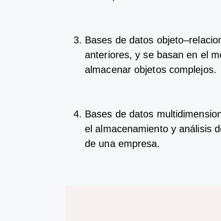
B
ases
de
dat
os
obj
eto
–
rel
ac
io
an
ter
i
ores
,
y
se
bas
an
en
el
mo
al
mac
en
ar
obj
et
os
comple
j
os
B
ases
de
dat
os
mult
id
imension
el
al
mac
en
am
ient
o
y
an
á
lis
is
d
de
un
a
em
p
resa
.