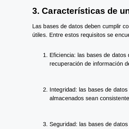
3.
Car
acter
í
stic
as
de
u
Las
bases
de
dat
os
deb
en
cum
pl
ir
co
ú
t
iles
.
Ent
re
est
os
requ
is
it
os
se
enc
u
E
f
ic
ien
cia
:
las
bases
de
dat
os
rec
uper
aci
ón
de
inform
aci
ón
d
Integ
rid
ad
:
las
bases
de
dat
os
al
mac
en
ados
se
an
consistent
Seg
ur
idad
:
las
bases
de
dat
os