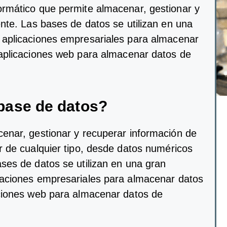
orm
á
t
ico
que
perm
ite
al
mac
en
ar
,
gest
ion
ar
y
ent
e
.
Las
bases
de
dat
os
se
util
iz
an
en
un
a
a
pl
ic
acion
es
em
pres
arial
es
para
al
mac
en
ar
a
pl
ic
acion
es
web
para
al
mac
en
ar
dat
os
de
base
de
dat
os
?
c
en
ar
,
gest
ion
ar
y
rec
uper
ar
inform
aci
ón
de
r
de
c
ual
qu
ier
tip
o
,
des
de
dat
os
num
é
ric
os
ses
de
dat
os
se
util
iz
an
en
un
a
gran
acion
es
em
pres
arial
es
para
al
mac
en
ar
dat
os
ion
es
web
para
al
mac
en
ar
dat
os
de