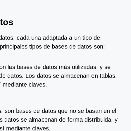
t
os
dat
os
,
c
ada
un
a
adapt
ada
a
un
tip
o
de
princip
ales
tip
os
de
bases
de
dat
os
son
:
on
las
bases
de
dat
os
m
ás
util
iz
adas
,
y
se
de
dat
os
.
Los
dat
os
se
al
mac
en
an
en
tab
las
,
í
med
iant
e
cl
aves
.
s
:
son
bases
de
dat
os
que
no
se
bas
an
en
el
s
dat
os
se
al
mac
en
an
de
form
a
dist
rib
u
ida
,
y
s
í
med
iant
e
cl
aves
.