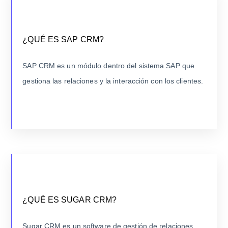
¿QUÉ ES SAP CRM?
Como parte de la suite de soluciones de SAP, CRM fue
¿QUÉ ES SAP CRM?
introducido para integrar completamente los procesos
de frente de oficina con las operaciones de back office.
SAP CRM es un módulo dentro del sistema SAP que
gestiona las relaciones y la interacción con los clientes.
LEER MÁS
¿QUÉ ES SUGAR CRM?
Fundado en 2004, Sugar CRM se distingue por su
¿QUÉ ES SUGAR CRM?
flexibilidad y personalización, ofreciendo una plataforma
abierta que se adapta a diferentes tamaños y tipos de
Sugar CRM es un software de gestión de relaciones