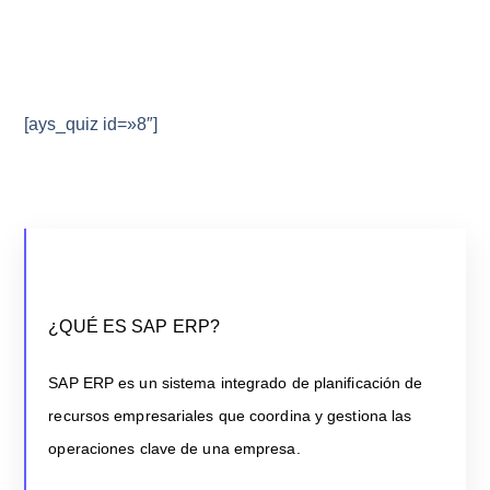
[ays_quiz id=»8″]
¿QUÉ ES SAP ERP?
Desarrollado por SAP SE, es líder en el mercado global
¿QUÉ ES SAP ERP?
desde su lanzamiento, ayudando a las empresas a
optimizar sus procesos y mejorar la toma de decisiones
SAP ERP es un sistema integrado de planificación de
desde la década de 1970.
recursos empresariales que coordina y gestiona las
operaciones clave de una empresa.
LEER MÁS