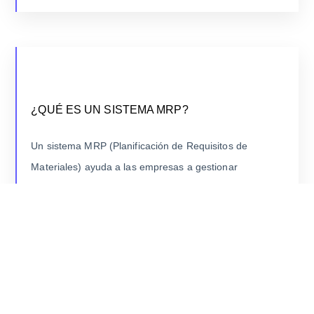
¿QUÉ ES UN SISTEMA MRP?
¿QUÉ ES UN SISTEMA MRP?
Los sistemas MRP surgieron en la década de 1960
como respuesta a la necesidad de mejorar la eficiencia
Un sistema MRP (Planificación de Requisitos de
en la manufactura y la gestión de inventarios.
Materiales) ayuda a las empresas a gestionar
inventarios y programar la producción.
LEER MÁS