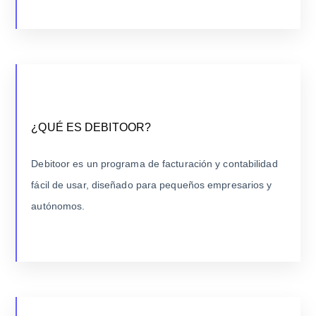
¿QUÉ ES DEBITOOR?
Con un enfoque en la simplicidad y la accesibilidad,
¿QUÉ ES DEBITOOR?
Debitoor comenzó a ofrecer sus servicios para facilitar
la gestión financiera diaria y ahora opera en múltiples
Debitoor es un programa de facturación y contabilidad
países.
fácil de usar, diseñado para pequeños empresarios y
autónomos.
LEER MÁS