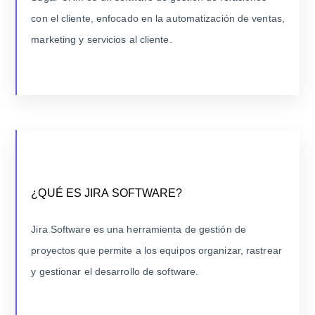
empresas.
con el cliente, enfocado en la automatización de ventas,
marketing y servicios al cliente.
LEER MÁS
¿QUÉ ES JIRA SOFTWARE?
¿QUÉ ES JIRA SOFTWARE?
Creado por Atlassian, Jira comenzó como un rastreador
de bugs para el desarrollo de software y evolucionó
Jira Software es una herramienta de gestión de
hasta convertirse en una herramienta ágil completa.
proyectos que permite a los equipos organizar, rastrear
y gestionar el desarrollo de software.
LEER MÁS